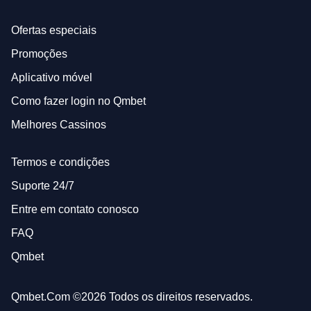
Ofertas especiais
Promoções
Aplicativo móvel
Como fazer login no Qmbet
Melhores Cassinos
Termos e condições
Suporte 24/7
Entre em contato conosco
FAQ
Qmbet
Qmbet.Com ©2026 Todos os direitos reservados.