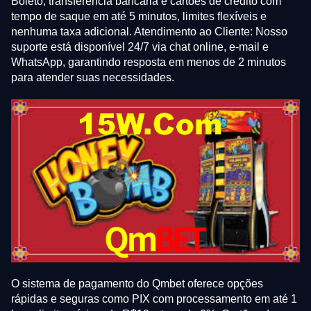
Boleto, transferência bancária e cartões de crédito com
tempo de saque em até 5 minutos, limites flexíveis e
nenhuma taxa adicional. Atendimento ao Cliente: Nosso
suporte está disponível 24/7 via chat online, e-mail e
WhatsApp, garantindo resposta em menos de 2 minutos
para atender suas necessidades.
O sistema de pagamento do Qmbet oferece opções
rápidas e seguras como PIX com processamento em até 1