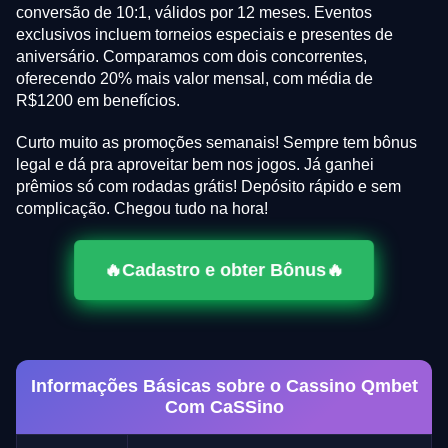
conversão de 10:1, válidos por 12 meses. Eventos
exclusivos incluem torneios especiais e presentes de
aniversário. Comparamos com dois concorrentes,
oferecendo 20% mais valor mensal, com média de
R$1200 em benefícios.
Curto muito as promoções semanais! Sempre tem bônus
legal e dá pra aproveitar bem nos jogos. Já ganhei
prêmios só com rodadas grátis! Depósito rápido e sem
complicação. Chegou tudo na hora!
🔥Cadastro e obter Bônus🔥
Informações Básicas sobre o Cassino Qmbet
Com CaSSino