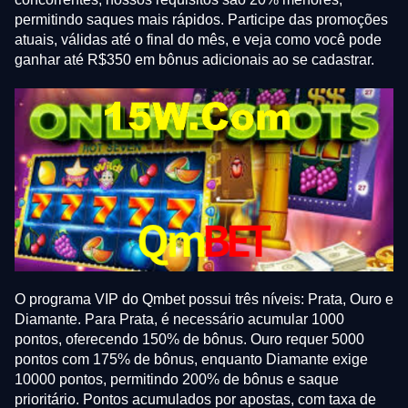
permitindo saques mais rápidos. Participe das promoções
atuais, válidas até o final do mês, e veja como você pode
ganhar até R$350 em bônus adicionais ao se cadastrar.
O programa VIP do Qmbet possui três níveis: Prata, Ouro e
Diamante. Para Prata, é necessário acumular 1000
pontos, oferecendo 150% de bônus. Ouro requer 5000
pontos com 175% de bônus, enquanto Diamante exige
10000 pontos, permitindo 200% de bônus e saque
prioritário. Pontos acumulados por apostas, com taxa de