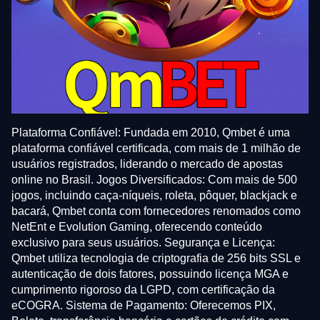
Plataforma Confiável: Fundada em 2010, Qmbet é uma
plataforma confiável certificada, com mais de 1 milhão de
usuários registrados, liderando o mercado de apostas
online no Brasil. Jogos Diversificados: Com mais de 500
jogos, incluindo caça-níqueis, roleta, pôquer, blackjack e
bacará, Qmbet conta com fornecedores renomados como
NetEnt e Evolution Gaming, oferecendo conteúdo
exclusivo para seus usuários. Segurança e Licença:
Qmbet utiliza tecnologia de criptografia de 256 bits SSL e
autenticação de dois fatores, possuindo licença MGA e
cumprimento rigoroso da LGPD, com certificação da
eCOGRA. Sistema de Pagamento: Oferecemos PIX,