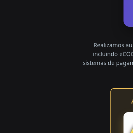
Realizamos au
incluindo eCOG
sistemas de pagam