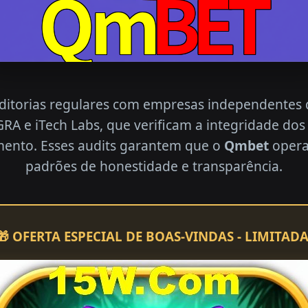
ditorias regulares com empresas independentes de
RA e iTech Labs, que verificam a integridade dos
ento. Esses audits garantem que o
Qmbet
opera
padrões de honestidade e transparência.
🎁 OFERTA ESPECIAL DE BOAS-VINDAS - LIMITADA