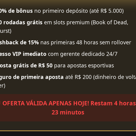
0% de bônus
no primeiro depósito (até R$ 5.000)
0 rodadas grátis
em slots premium (Book of Dead,
urst)
shback de 15%
nas primeiras 48 horas sem rollover
esso VIP imediato
com gerente dedicado 24/7
osta grátis de R$ 50
para apostas esportivas
guro de primeira aposta
até R$ 200 (dinheiro de volt
r)
 OFERTA VÁLIDA APENAS HOJE! Restam 4 horas
23 minutos