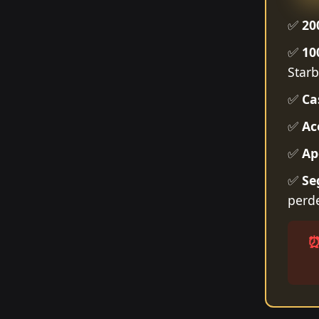
✅
20
✅
10
Starb
✅
Ca
✅
Ac
✅
Ap
✅
Se
perde
⏰