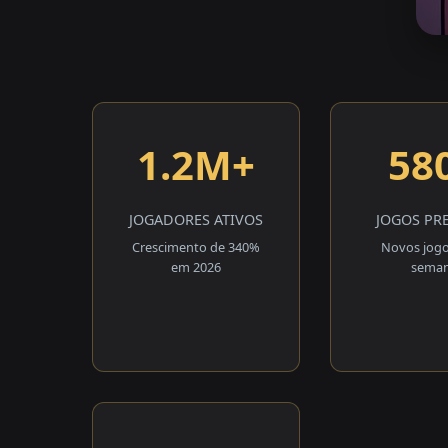
1.2M+
58
JOGADORES ATIVOS
JOGOS PR
Crescimento de 340%
Novos jogo
em 2026
sema