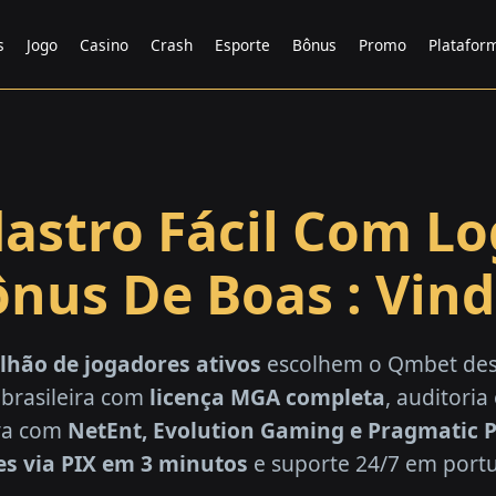
s
Jogo
Casino
Crash
Esporte
Bônus
Promo
Platafor
astro Fácil Com Lo
nus De Boas : Vin
ilhão de jogadores ativos
escolhem o Qmbet des
 brasileira com
licença MGA completa
, auditori
iva com
NetEnt, Evolution Gaming e Pragmatic P
s via PIX em 3 minutos
e suporte 24/7 em port