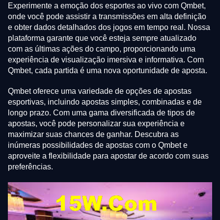
Experimente a emoção dos esportes ao vivo com Qmbet,
onde você pode assistir a transmissões em alta definição
e obter dados detalhados dos jogos em tempo real. Nossa
plataforma garante que você esteja sempre atualizado
com as últimas ações do campo, proporcionando uma
experiência de visualização imersiva e informativa. Com
Qmbet, cada partida é uma nova oportunidade de aposta.
Qmbet oferece uma variedade de opções de apostas
esportivas, incluindo apostas simples, combinadas e de
longo prazo. Com uma gama diversificada de tipos de
apostas, você pode personalizar sua experiência e
maximizar suas chances de ganhar. Descubra as
inúmeras possibilidades de apostas com o Qmbet e
aproveite a flexibilidade para apostar de acordo com suas
preferências.