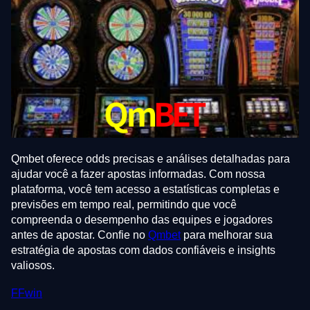
Qmbet oferece odds precisas e análises detalhadas para
ajudar você a fazer apostas informadas. Com nossa
plataforma, você tem acesso a estatísticas completas e
previsões em tempo real, permitindo que você
compreenda o desempenho das equipes e jogadores
antes de apostar. Confie no
Qmbet
para melhorar sua
estratégia de apostas com dados confiáveis e insights
valiosos.
FFwin