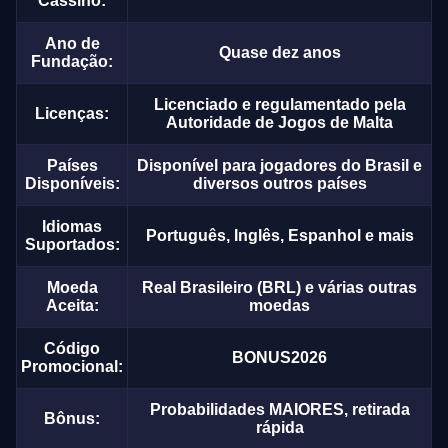
Cassino:
Ano de
Quase dez anos
Fundação:
Licenciado e regulamentado pela
Licenças:
Autoridade de Jogos de Malta
Países
Disponível para jogadores do Brasil e
Disponíveis:
diversos outros países
Idiomas
Português, Inglês, Espanhol e mais
Suportados:
Moeda
Real Brasileiro (BRL) e várias outras
Aceita:
moedas
Código
BONUS2026
Promocional:
Probabilidades MAIORES, retirada
Bônus:
rápida