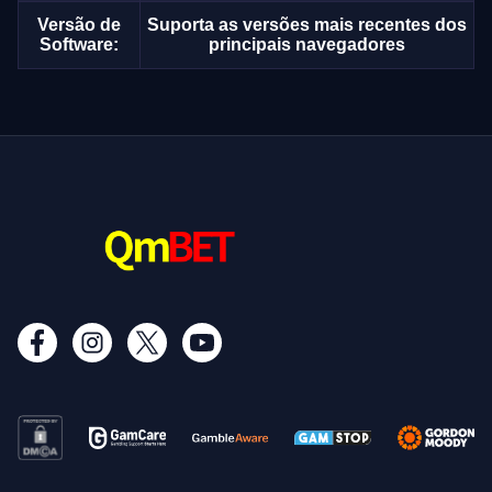
Versão de
Suporta as versões mais recentes dos
Software:
principais navegadores