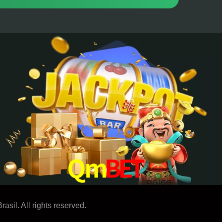
sil. All rights reserved.