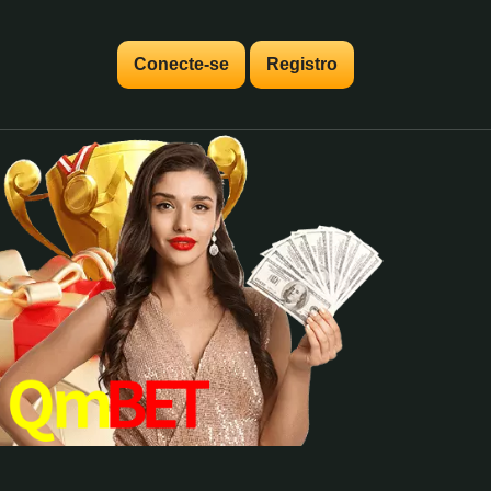
Conecte-se
Registro