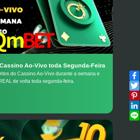
Cassino Ao-Vivo toda Segunda-Feira
ritos do Cassino Ao-Vivo durante a semana e
AL de volta toda segunda-feira.