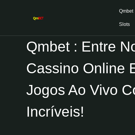
Qmbet
Slots
Qmbet : Entre N
Cassino Online 
Jogos Ao Vivo 
Incríveis!