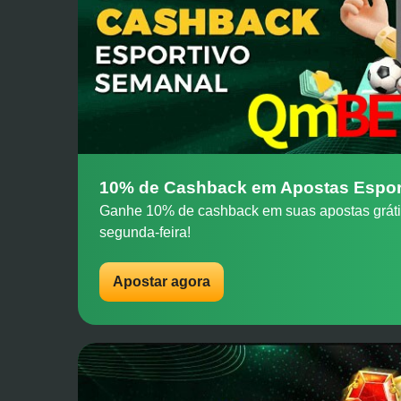
10% de Cashback em Apostas Espor
Ganhe 10% de cashback em suas apostas gráti
segunda-feira!
Apostar agora