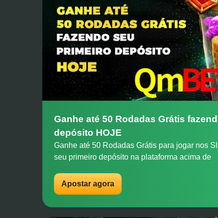
Ganhe até 50 Rodadas Grátis fazend
depósito HOJE
Ganhe até 50 Rodadas Grátis para jogar nos Sl
seu primeiro depósito na plataforma acima de
Apostar agora