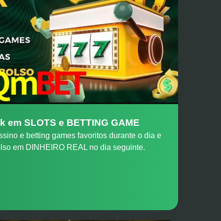
ck em SLOTS e BETTING GAME
sino e betting games favoritos durante o dia e
olso em DINHEIRO REAL no dia seguinte.