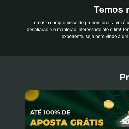
Temos n
Temos o compromisso de proporcionar a você um
desafiarão e o manterão interessado até o fim! 
experiente, seja bem-vindo a u
P