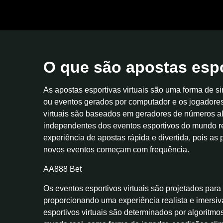
O que são apostas espo
As apostas esportivas virtuais são uma forma de s
ou eventos gerados por computador e os jogadores
virtuais são baseados em geradores de números al
independentes dos eventos esportivos do mundo re
experiência de apostas rápida e divertida, pois a
novos eventos começam com frequência.
AA888 Bet
Os eventos esportivos virtuais são projetados para i
proporcionando uma experiência realista e imersiv
esportivos virtuais são determinados por algoritm