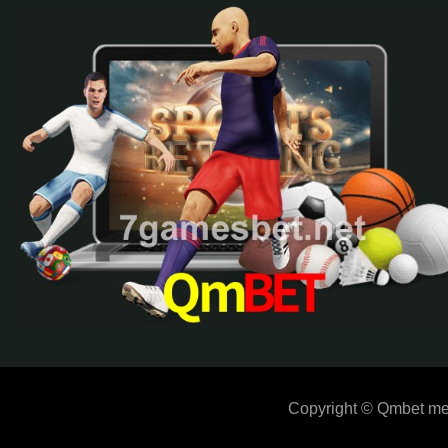
Copyright © Qmbet melh