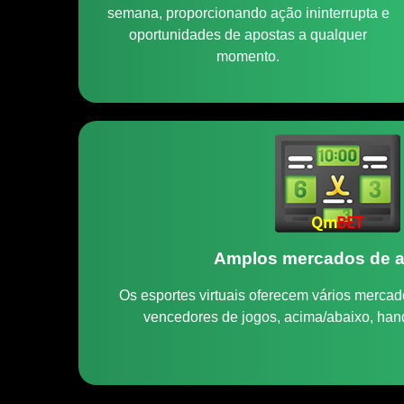
semana, proporcionando ação ininterrupta e
oportunidades de apostas a qualquer
momento.
Amplos mercados de 
Os esportes virtuais oferecem vários mercad
vencedores de jogos, acima/abaixo, han