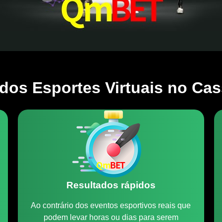
 dos Esportes Virtuais no Ca
Resultados rápidos
Ao contrário dos eventos esportivos reais que
podem levar horas ou dias para serem