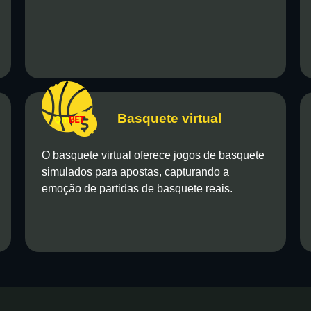
Basquete virtual
O basquete virtual oferece jogos de basquete
simulados para apostas, capturando a
emoção de partidas de basquete reais.