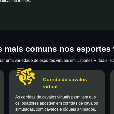
áticas ou lesões.
s mais comuns nos esportes 
r uma variedade de esportes virtuais em Esportes Virtuais, e
Corrida de cavalos
virtual
As corridas de cavalos virtuais permitem que
os jogadores apostem em corridas de cavalos
simuladas, com cavalos e jóqueis animados.