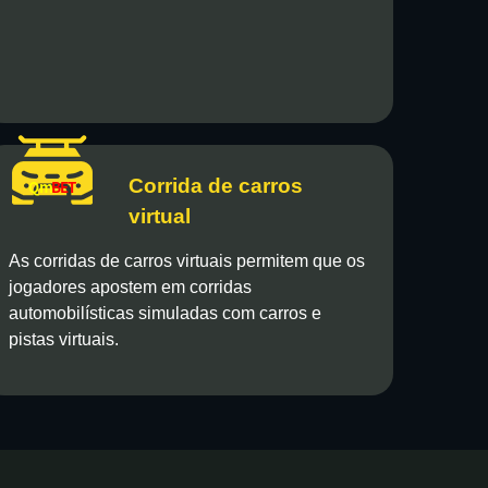
Corrida de carros
virtual
As corridas de carros virtuais permitem que os
jogadores apostem em corridas
automobilísticas simuladas com carros e
pistas virtuais.