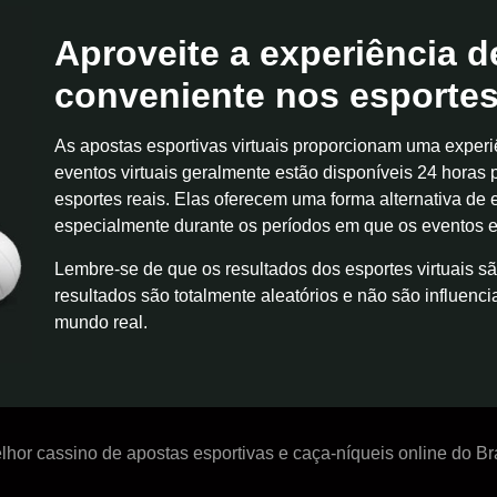
Aproveite a experiência 
conveniente nos esportes
As apostas esportivas virtuais proporcionam uma experiê
eventos virtuais geralmente estão disponíveis 24 horas
esportes reais. Elas oferecem uma forma alternativa de 
especialmente durante os períodos em que os eventos e
Lembre-se de que os resultados dos esportes virtuais sã
resultados são totalmente aleatórios e não são influen
mundo real.
or cassino de apostas esportivas e caça-níqueis online do Brasi