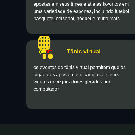
apostas em seus times e atletas favoritos em
uma variedade de esportes, incluindo futebol,
basquete, beisebol, hóquei e muito mais.
Tênis virtual
os eventos de tênis virtual permitem que os
jogadores apostem em partidas de tênis
virtuais entre jogadores gerados por
computador.