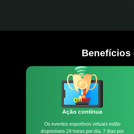
Benefícios
Ação contínua
Os eventos esportivos virtuais estão
disponíveis 24 horas por dia, 7 dias por