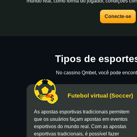
mundo real, como forma do jogador, condições clim
Conecte-se
Tipos de esporte
No cassino Qmbet, você pode encontra
Futebol virtual (Soccer)
As apostas esportivas tradicionais permitem
que os usuários façam apostas em eventos
esportivos do mundo real. Com as apostas
esportivas tradicionais, é possível fazer