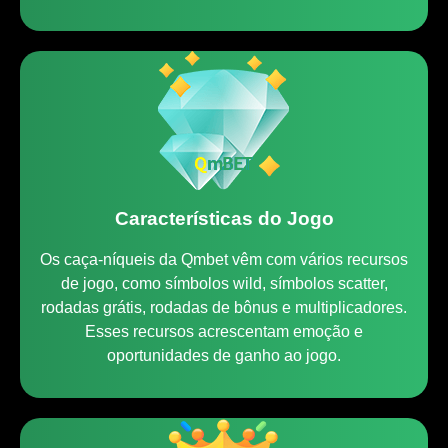
Características do Jogo
Os caça-níqueis da Qmbet vêm com vários recursos
de jogo, como símbolos wild, símbolos scatter,
rodadas grátis, rodadas de bônus e multiplicadores.
Esses recursos acrescentam emoção e
oportunidades de ganho ao jogo.