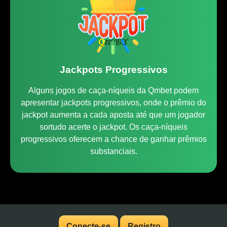
Jackpots Progressivos
Alguns jogos de caça-níqueis da Qmbet podem
apresentar jackpots progressivos, onde o prêmio do
jackpot aumenta a cada aposta até que um jogador
sortudo acerte o jackpot. Os caça-níqueis
progressivos oferecem a chance de ganhar prêmios
substanciais.
Conecte-se
Registro