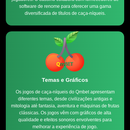
software de renome para oferecer uma gama
diversificada de títulos de caça-níqueis.
Temas e Gráficos
Os jogos de caça-níqueis do Qmbet apresentam
diferentes temas, desde civilizações antigas e
mitologia até fantasia, aventura e máquinas de frutas
clássicas. Os jogos vêm com gráficos de alta
qualidade e efeitos sonoros envolventes para
melhorar a experiência de jogo.