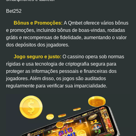
Bet252
Bônus e Promoções:
A Qmbet oferece vários bônus
e promoções, incluindo bônus de boas-vindas, rodadas
grátis e recompensas de fidelidade, aumentando o valor
dos depósitos dos jogadores.
Jogo seguro e justo:
O cassino opera sob normas
rígidas e usa tecnologia de criptografia segura para
proteger as informações pessoais e financeiras dos
jogadores. Além disso, os jogos são auditados
regularmente para verificar sua imparcialidade.