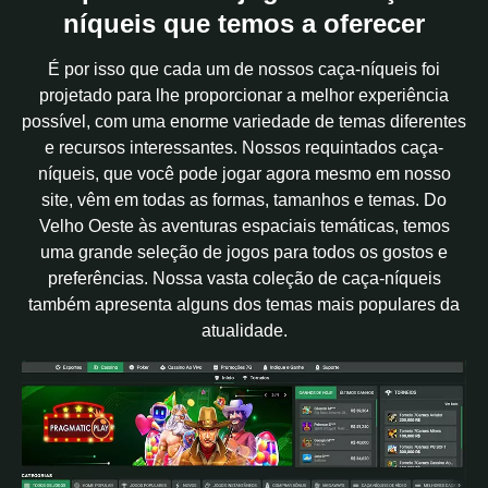
níqueis que temos a oferecer
É por isso que cada um de nossos caça-níqueis foi
projetado para lhe proporcionar a melhor experiência
possível, com uma enorme variedade de temas diferentes
e recursos interessantes. Nossos requintados caça-
níqueis, que você pode jogar agora mesmo em nosso
site, vêm em todas as formas, tamanhos e temas. Do
Velho Oeste às aventuras espaciais temáticas, temos
uma grande seleção de jogos para todos os gostos e
preferências. Nossa vasta coleção de caça-níqueis
também apresenta alguns dos temas mais populares da
atualidade.