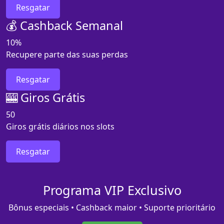
Resgatar
💰 Cashback Semanal
10%
Recupere parte das suas perdas
Resgatar
🎰 Giros Grátis
50
Giros grátis diários nos slots
Resgatar
Programa VIP Exclusivo
Bônus especiais • Cashback maior • Suporte prioritário