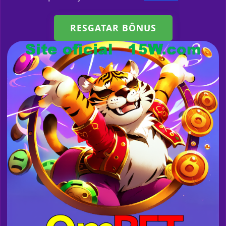
RESGATAR BÔNUS