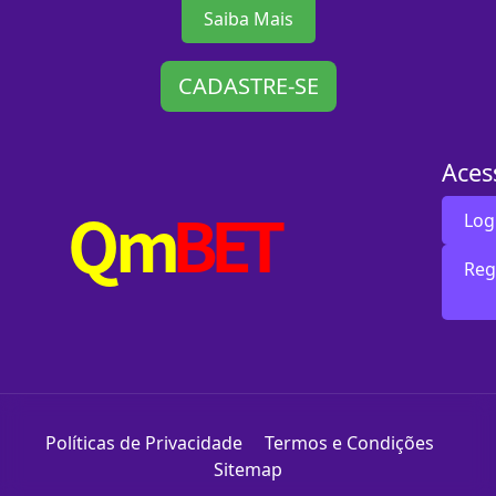
Saiba Mais
CADASTRE-SE
Aces
Log
Reg
Políticas de Privacidade
Termos e Condições
Sitemap