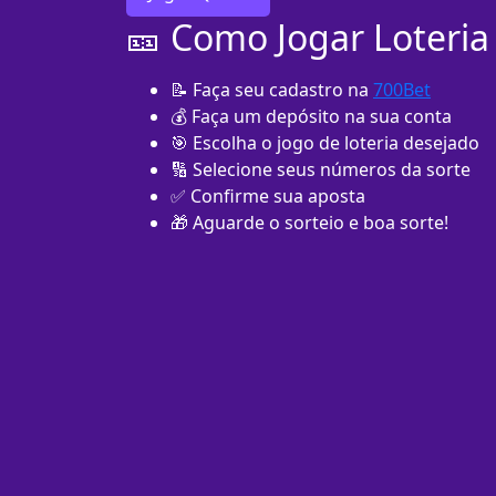
🎫 Como Jogar Loteri
📝 Faça seu cadastro na
700Bet
💰 Faça um depósito na sua conta
🎯 Escolha o jogo de loteria desejado
🔢 Selecione seus números da sorte
✅ Confirme sua aposta
🎁 Aguarde o sorteio e boa sorte!