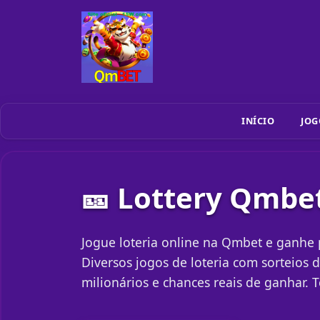
INÍCIO
JOG
🎫 Lottery Qmbe
Jogue loteria online na Qmbet e ganhe p
Diversos jogos de loteria com sorteios d
milionários e chances reais de ganhar. T