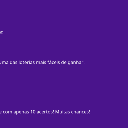
et
ma das loterias mais fáceis de ganhar!
 com apenas 10 acertos! Muitas chances!