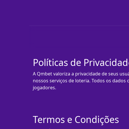
Políticas de Privacida
A Qmbet valoriza a privacidade de seus us
nossos serviços de loteria. Todos os dados 
jogadores.
Termos e Condições