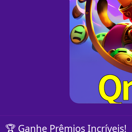
🏆 Ganhe Prêmios Incríveis!