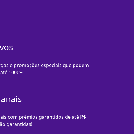
ivos
argas e promoções especiais que podem
 até 1000%!
manais
nais com prêmios garantidos de até R$
ão garantidas!