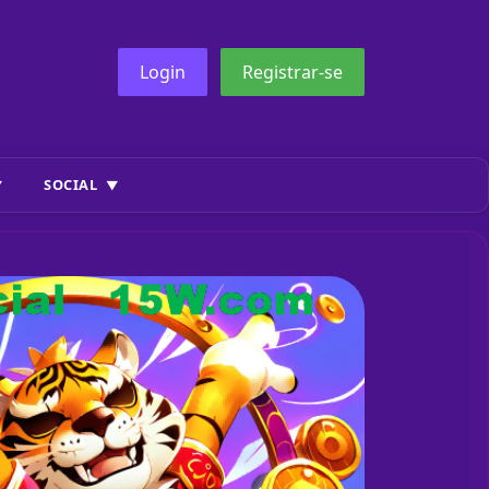
Login
Registrar-se
SOCIAL