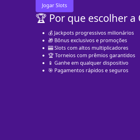
Jogar Slots
🏆 Por que escolher 
💰 Jackpots progressivos milionários
🎁 Bônus exclusivos e promoções
🎰 Slots com altos multiplicadores
🏆 Torneios com prêmios garantidos
📱 Ganhe em qualquer dispositivo
🎯 Pagamentos rápidos e seguros