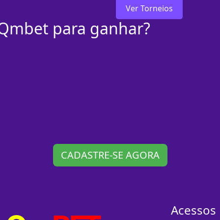
Ver Torneios
a Qmbet para ganhar?
CADASTRE-SE AGORA
Acessos