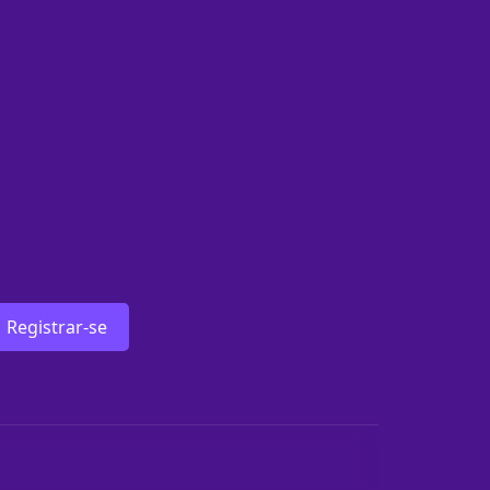
Registrar-se