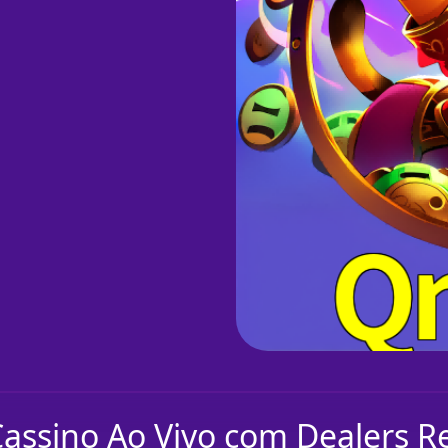
Cassino Ao Vivo com Dealers Re