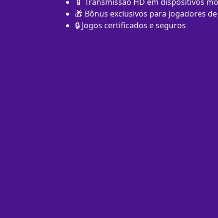
📱 Transmissão HD em dispositivos mó
🎁 Bônus exclusivos para jogadores de
🔒 Jogos certificados e seguros