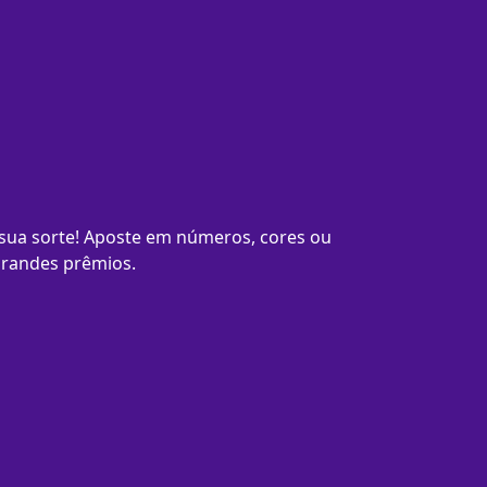
te sua sorte! Aposte em números, cores ou
randes prêmios.