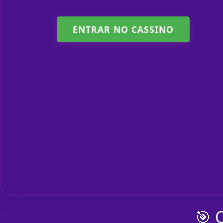
ENTRAR NO CASSINO
🎯 