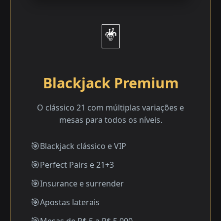
🃏
Blackjack Premium
O clássico 21 com múltiplas variações e
mesas para todos os níveis.
Blackjack clássico e VIP
Perfect Pairs e 21+3
Insurance e surrender
Apostas laterais
Mesas de R$ 5 a R$ 5.000