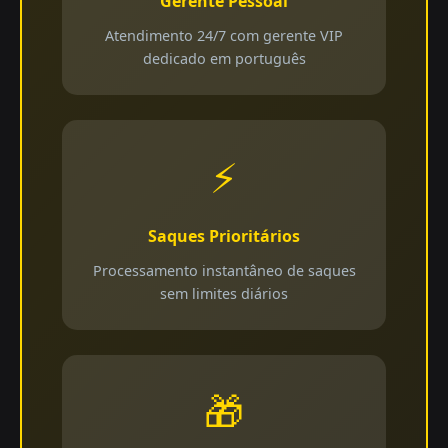
Gerente Pessoal
Atendimento 24/7 com gerente VIP
dedicado em português
⚡
Saques Prioritários
Processamento instantâneo de saques
sem limites diários
🎁