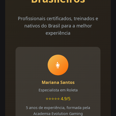
Profissionais certificados, treinados e
nativos do Brasil para a melhor
experiência
👩
Mariana Santos
Especialista em Roleta
⭐⭐⭐⭐⭐ 4.9/5
5 anos de experiência, formada pela
Academia Evolution Gaming