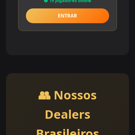
🟢 19 jogadores online
ENTRAR
👥 Nossos
Dealers
Brasileiros