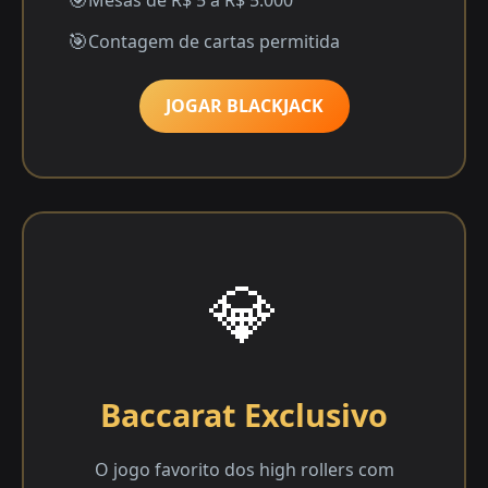
Contagem de cartas permitida
JOGAR BLACKJACK
💎
Baccarat Exclusivo
O jogo favorito dos high rollers com