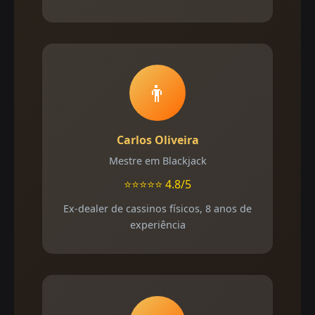
👨
Carlos Oliveira
Mestre em Blackjack
⭐⭐⭐⭐⭐ 4.8/5
Ex-dealer de cassinos físicos, 8 anos de
experiência