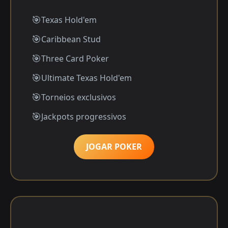
Texas Hold'em
Caribbean Stud
Three Card Poker
Ultimate Texas Hold'em
Torneios exclusivos
Jackpots progressivos
JOGAR POKER