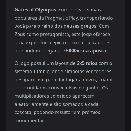
Gates of Olympus
é um dos slots mais
populares da Pragmatic Play, transportando
você para o reino dos deuses gregos. Com
Zeus como protagonista, este jogo oferece
uma experiência épica com multiplicadores
que podem chegar até
5000x sua aposta
.
O jogo possui um layout de
6x5 rolos
com o
sistema Tumble, onde símbolos vencedores
desaparecem para dar lugar a novos, criando
oportunidades consecutivas de ganho. Os
multiplicadores coloridos aparecem
aleatoriamente e são somados a cada
cascata, podendo resultar em prêmios
monumentais.