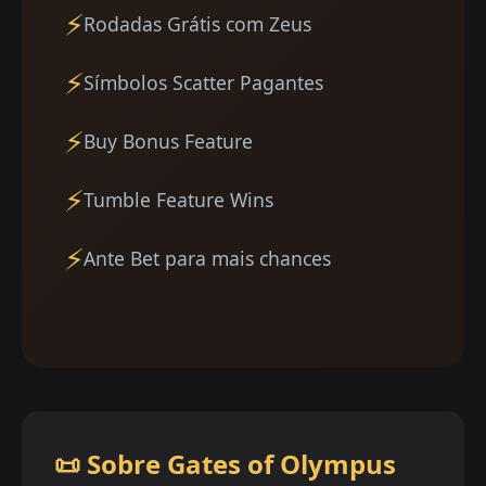
Rodadas Grátis com Zeus
Símbolos Scatter Pagantes
Buy Bonus Feature
Tumble Feature Wins
Ante Bet para mais chances
📜 Sobre Gates of Olympus