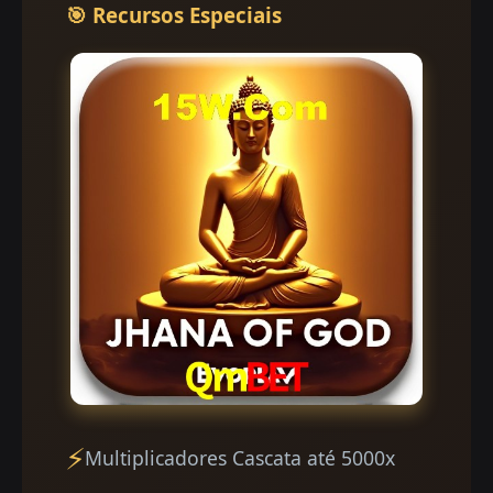
🎯 Recursos Especiais
Multiplicadores Cascata até 5000x