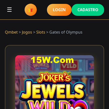
☰
LOGIN
CADASTRO
Qmbet
>
Jogos
>
Slots
> Gates of Olympus