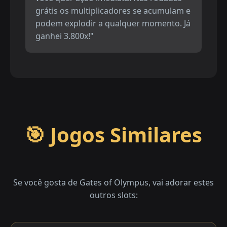
grátis os multiplicadores se acumulam e
podem explodir a qualquer momento. Já
ganhei 3.800x!"
🎯 Jogos Similares
Se você gosta de Gates of Olympus, vai adorar estes
outros slots: