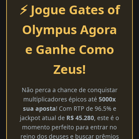
⚡ Jogue Gates of
Olympus Agora
e Ganhe Como
Zeus!
Não perca a chance de conquistar
multiplicadores épicos até
5000x
sua aposta
! Com RTP de 96.5% e
jackpot atual de
R$ 45.280
, este é o
momento perfeito para entrar no
reino dos deuses e buscar prêmios