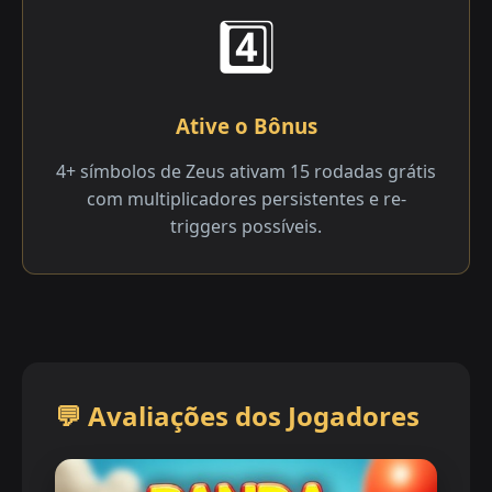
4️⃣
Ative o Bônus
4+ símbolos de Zeus ativam 15 rodadas grátis
com multiplicadores persistentes e re-
triggers possíveis.
💬 Avaliações dos Jogadores