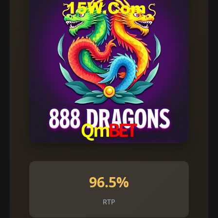
96.5%
RTP