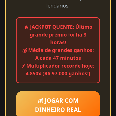
lendários.
🔥 JACKPOT QUENTE: Último
grande prêmio foi há 3
horas!
💰 Média de grandes ganhos:
A cada 47 minutos
⚡ Multiplicador recorde hoje:
4.850x (R$ 97.000 ganhos!)
💰 JOGAR COM
DINHEIRO REAL