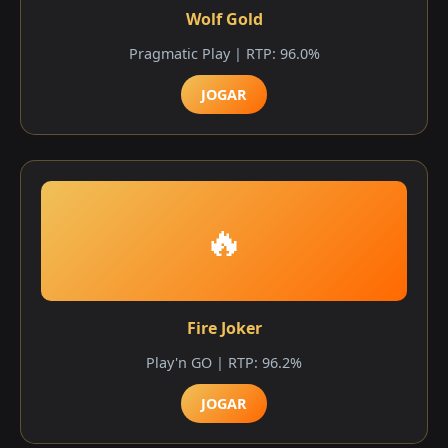
Wolf Gold
Pragmatic Play | RTP: 96.0%
JOGAR
🔥
Fire Joker
Play'n GO | RTP: 96.2%
JOGAR