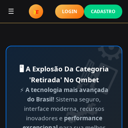
☰
LOGIN
CADASTRO
🖥 A Explosão Da Categoria
'Retirada' No Qmbet
⚡
A tecnologia mais avançada
do Brasil!
Sistema seguro,
interface moderna, recursos
inovadores e
performance
excepcional
para sua melhor