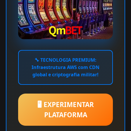
🔧
TECNOLOGIA PREMIUM:
Infraestrutura AWS com CDN
global e criptografia militar!
🖥️ EXPERIMENTAR
PLATAFORMA