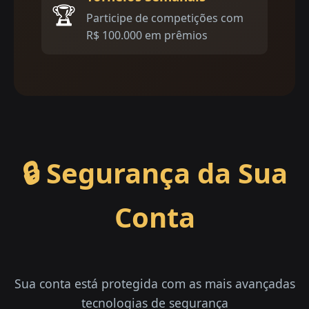
🏆
Participe de competições com
R$ 100.000 em prêmios
🔒 Segurança da Sua
Conta
Sua conta está protegida com as mais avançadas
tecnologias de segurança