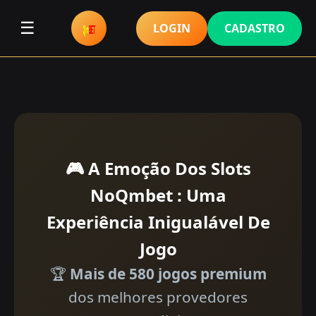
☰
LOGIN
CADASTRO
🎮 A Emoção Dos Slots
NoQmbet : Uma
Experiência Inigualável De
Jogo
🏆
Mais de 580 jogos premium
dos melhores provedores