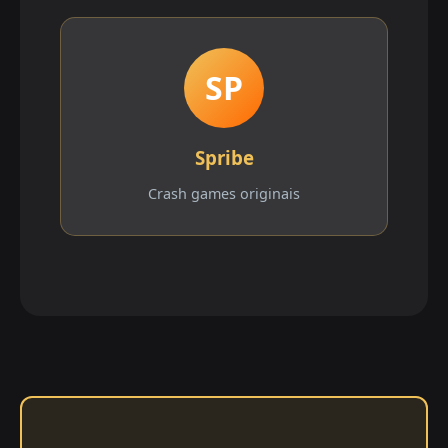
SP
Spribe
Crash games originais