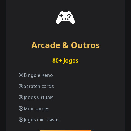
🎮
Arcade & Outros
80+ Jogos
Bingo e Keno
Scratch cards
Jogos virtuais
Mini games
Jogos exclusivos