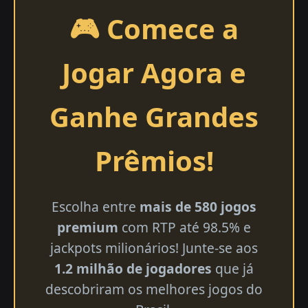
🎮 Comece a
Jogar Agora e
Ganhe Grandes
Prêmios!
Escolha entre
mais de 580 jogos
premium
com RTP até 98.5% e
jackpots milionários! Junte-se aos
1.2 milhão de jogadores
que já
descobriram os melhores jogos do