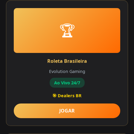
🏆
Roleta Brasileira
Evolution Gaming
Ao Vivo 24/7
🎯 Dealers BR
JOGAR