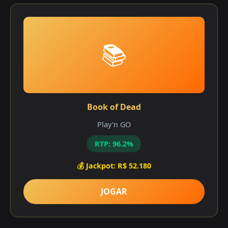
📚
Book of Dead
Play'n GO
RTP: 96.2%
💰 Jackpot: R$ 52.180
JOGAR