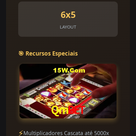
6x5
LAYOUT
🎯 Recursos Especiais
Multiplicadores Cascata até 5000x