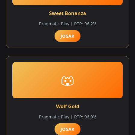
Sweet Bonanza
Pragmatic Play | RTP: 96.2%
JOGAR
🐺
Wolf Gold
Pragmatic Play | RTP: 96.0%
JOGAR