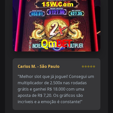
Carlos M. - São Paulo
⭐⭐⭐⭐⭐
"Melhor slot que já joguei! Consegui um
multiplicador de 2.500x nas rodadas
grátis e ganhei R$ 18.000 com uma
aposta de R$ 7,20. Os gráficos são
incríveis e a emoção é constante!"