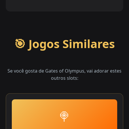
🎯 Jogos Similares
Se você gosta de Gates of Olympus, vai adorar estes
outros slots:
🍭