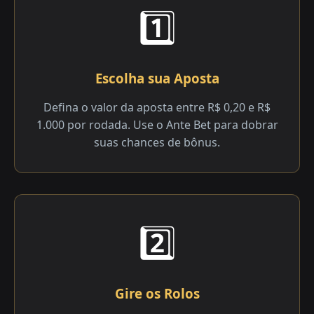
1️⃣
Escolha sua Aposta
Defina o valor da aposta entre R$ 0,20 e R$
1.000 por rodada. Use o Ante Bet para dobrar
suas chances de bônus.
2️⃣
Gire os Rolos