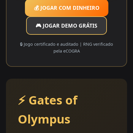
💰 JOGAR COM DINHEIRO
🎮 JOGAR DEMO GRÁTIS
🔒 Jogo certificado e auditado | RNG verificado
pela eCOGRA
⚡ Gates of
Olympus