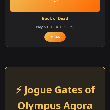
Book of Dead
Play'n GO | RTP: 96.2%
JOGAR
⚡ Jogue Gates of
Olympus Agora