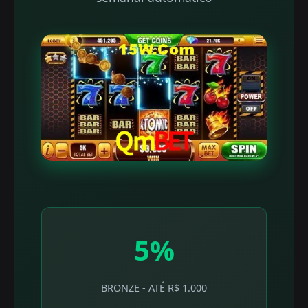
5%
BRONZE - ATÉ R$ 1.000