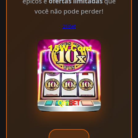
épicos e
ofertas limitadas
que
você não pode perder!
26Bet