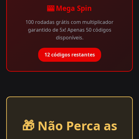
🎰 Mega Spin
100 rodadas grátis com multiplicador
garantido de 5x! Apenas 50 códigos
disponíveis.
12 códigos restantes
🎁 Não Perca as