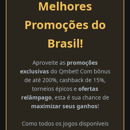
Melhores
Promoções do
Brasil!
Aproveite as
promoções
exclusivas
do Qmbet! Com bônus
de até 200%, cashback de 15%,
torneios épicos e
ofertas
relâmpago
, esta é sua chance de
maximizar seus ganhos
!
Como todos os jogos disponíveis