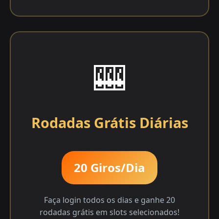
🎰
Rodadas Grátis Diárias
20 Giros/Dia
Faça login todos os dias e ganhe 20
rodadas grátis em slots selecionados!