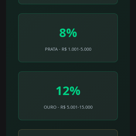
8%
PRATA - R$ 1.001-5.000
12%
OURO - R$ 5.001-15.000