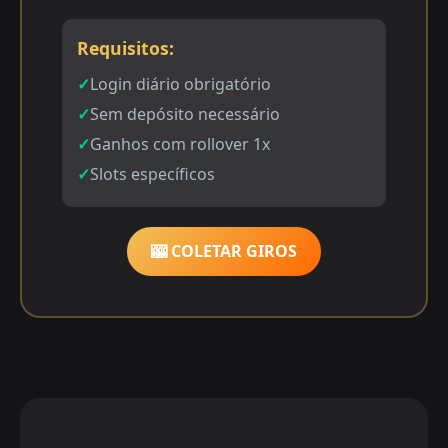
Requisitos:
Login diário obrigatório
Sem depósito necessário
Ganhos com rollover 1x
Slots específicos
🎰 COLETAR GIROS