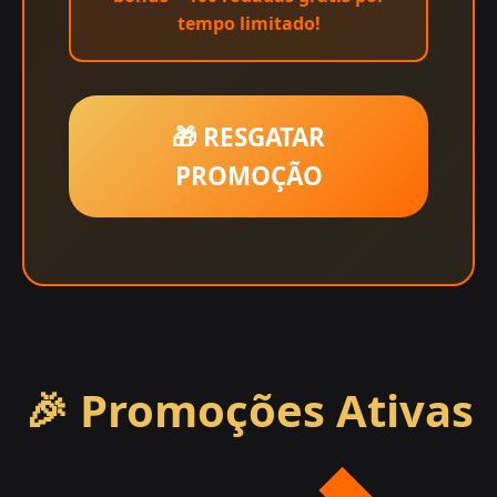
tempo limitado!
🎁 RESGATAR
PROMOÇÃO
🎉 Promoções Ativas