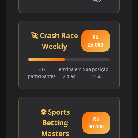
🚀 Crash Race
R$
25.000
Weekly
847
Termina em
Sua posição:
participantes
2 dias
#156
⚽ Sports
R$
Betting
30.000
Masters