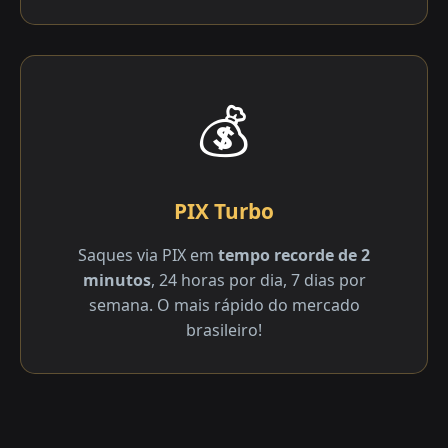
💰
PIX Turbo
Saques via PIX em
tempo recorde de 2
minutos
, 24 horas por dia, 7 dias por
semana. O mais rápido do mercado
brasileiro!