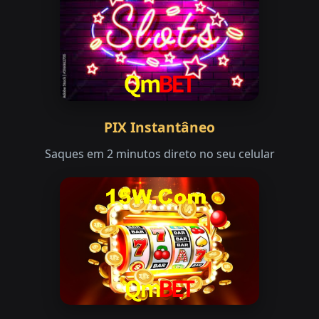
PIX Instantâneo
Saques em 2 minutos direto no seu celular