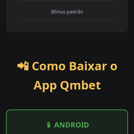
Bônus padrão
📲 Como Baixar o
App Qmbet
📱 ANDROID