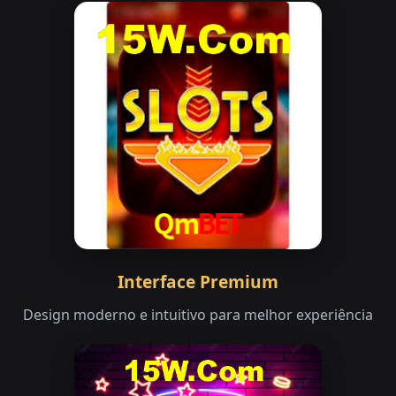
Interface Premium
Design moderno e intuitivo para melhor experiência