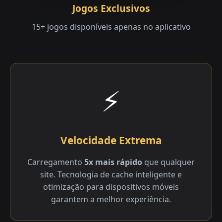
Jogos Exclusivos
15+ jogos disponíveis apenas no aplicativo
⚡
Velocidade Extrema
Carregamento
5x mais rápido
que qualquer
site. Tecnologia de cache inteligente e
otimização para dispositivos móveis
garantem a melhor experiência.