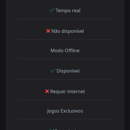
✅
Tempo real
❌
Não disponível
Modo Offline
✅
Disponível
❌
Requer internet
Jogos Exclusivos