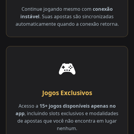
Continue jogando mesmo com
conexão
instável
. Suas apostas são sincronizadas
automaticamente quando a conexão retorna.
🎮
Jogos Exclusivos
Acesso a
15+ jogos disponíveis apenas no
app
, incluindo slots exclusivos e modalidades
de apostas que você não encontra em lugar
nenhum.