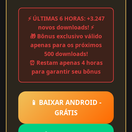
⚡ ÚLTIMAS 6 HORAS: +3.247
novos downloads! ⚡
🎁 Bônus exclusivo válido
apenas para os próximos
500 downloads!
⏰ Restam apenas 4 horas
para garantir seu bônus
📱 BAIXAR ANDROID -
GRÁTIS