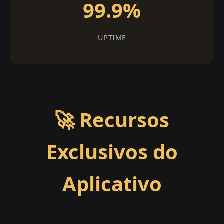
99.9%
UPTIME
🚀 Recursos
Exclusivos do
Aplicativo