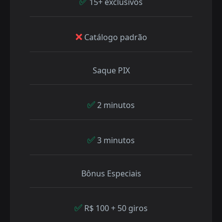
✅
15+ exclusivos
❌
Catálogo padrão
Saque PIX
✅
2 minutos
✅
3 minutos
Bônus Especiais
✅
R$ 100 + 50 giros