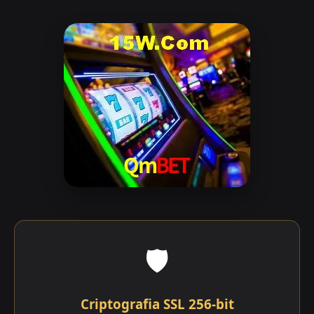
🛡️
Criptografia SSL 256-bit