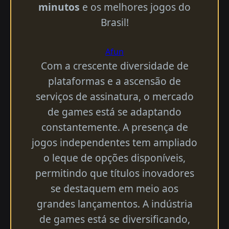
minutos
e os melhores jogos do
Brasil!
Afun
Com a crescente diversidade de
plataformas e a ascensão de
serviços de assinatura, o mercado
de games está se adaptando
constantemente. A presença de
jogos independentes tem ampliado
o leque de opções disponíveis,
permitindo que títulos inovadores
se destaquem em meio aos
grandes lançamentos. A indústria
de games está se diversificando,