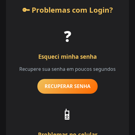
🔑 Problemas com Login?
❓
Esqueci minha senha
Recupere sua senha em poucos segundos
RECUPERAR SENHA
📱
Problemas no celular