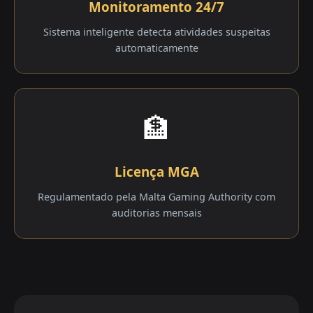
Monitoramento 24/7
Sistema inteligente detecta atividades suspeitas
automaticamente
🏦
Licença MGA
Regulamentado pela Malta Gaming Authority com
auditorias mensais