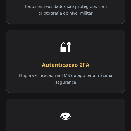
Todos os seus dados são protegidos com
criptografia de nível militar
🔐
Autenticação 2FA
Dupla verificação via SMS ou app para máxima
segurança
👁️