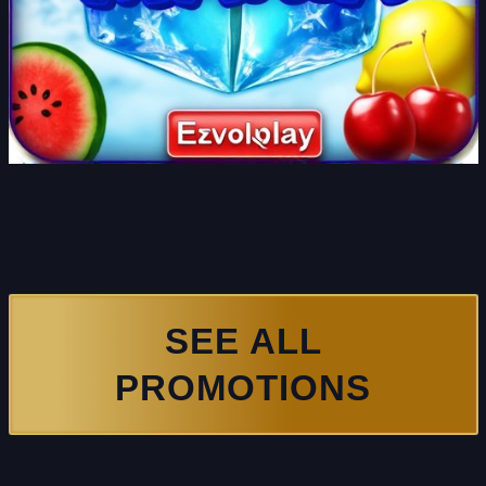
SEE ALL
PROMOTIONS