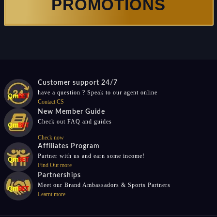
PROMOTIONS
Customer support 24/7
have a question ? Speak to our agent online
Contact CS
New Member Guide
Check out FAQ and guides
Check now
Affiliates Program
Partner with us and earn some income!
Find Out more
Partnerships
Meet our Brand Ambassadors & Sports Partners
Learnt more