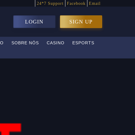
24*7 Support
Facebook
Email
LOGIN
SIGN UP
GO
SOBRE NÓS
CASINO
ESPORTS