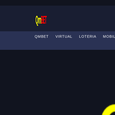
QMBET
VIRTUAL
LOTERIA
MOBI