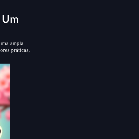
: Um
 uma ampla
ores práticas,