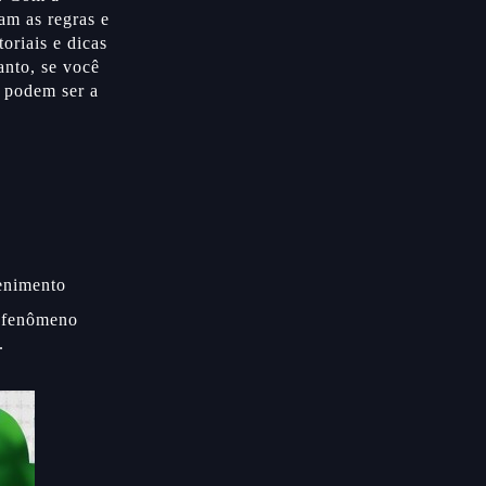
am as regras e
oriais e dicas
anto, se você
 podem ser a
enimento
m fenômeno
.