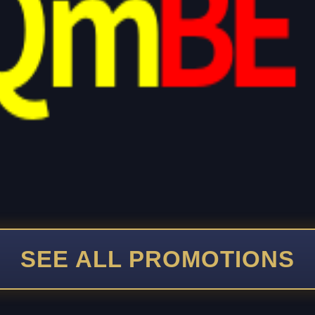
SEE ALL PROMOTIONS