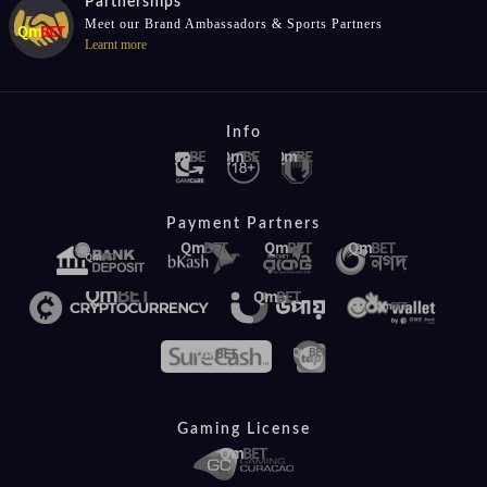
Partnerships
Meet our Brand Ambassadors & Sports Partners
Learnt more
Info
Payment Partners
Gaming License