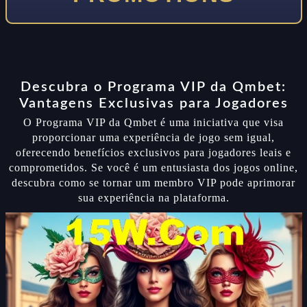
Descubra o Programa VIP da Qmbet:
Vantagens Exclusivas para Jogadores
O Programa VIP da Qmbet é uma iniciativa que visa
proporcionar uma experiência de jogo sem igual,
oferecendo benefícios exclusivos para jogadores leais e
comprometidos. Se você é um entusiasta dos jogos online,
descubra como se tornar um membro VIP pode aprimorar
sua experiência na plataforma.