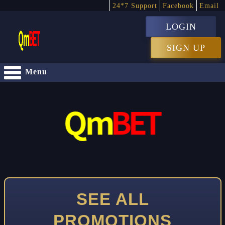
24*7 Support
Facebook
Email
LOGIN
SIGN UP
Menu
SEE ALL
PROMOTIONS