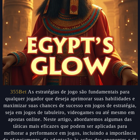
355Bet
As estratégias de jogo são fundamentais para
qualquer jogador que deseja aprimorar suas habilidades e
maximizar suas chances de sucesso em jogos de estratégia,
seja em jogos de tabuleiro, videogames ou até mesmo em
apostas online. Neste artigo, abordaremos algumas das
táticas mais eficazes que podem ser aplicadas para
melhorar a performance em jogos, incluindo a importância
do planejamento, da adaptação às ações dos oponentes e da