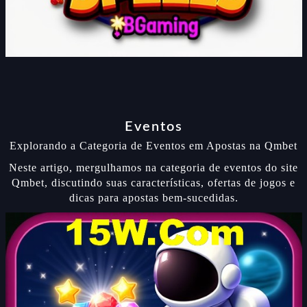
Eventos
Explorando a Categoria de Eventos em Apostas na Qmbet
Neste artigo, mergulhamos na categoria de eventos do site
Qmbet, discutindo suas características, ofertas de jogos e
dicas para apostas bem-sucedidas.