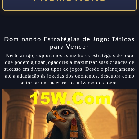
Dominando Estratégias de Jogo: Táticas
para Vencer
Neste artigo, exploramos as melhores estratégias de jogo
que podem ajudar jogadores a maximizar suas chances de
sucesso em diversos tipos de jogos. Desde o planejamento
até a adaptação às jogadas dos oponentes, descubra como
se tornar um maestro no universo dos jogos.