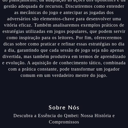
gestão adequada de recursos. Discutiremos como entender
as mecânicas do jogo e antecipar as jogadas dos
adversários são elementos-chave para desenvolver uma
vitória eficaz. Também analisaremos exemplos práticos de
estratégias utilizadas em jogos populares, que podem servir
como inspiração para os leitores. Por fim, ofereceremos
dicas sobre como praticar e refinar essas estratégias no dia
a dia, garantindo que cada sessão de jogo seja não apenas
divertida, mas também produtiva em termos de aprendizado
e evolução. A aquisição de conhecimento tático, combinada
com a prática constante, pode transformar um jogador
comum em um verdadeiro mestre do jogo.
Sobre Nós
Descubra a Essência do Qmbet: Nossa História e
Compromissos