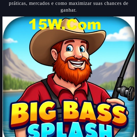
práticas, mercados e como maximizar suas chances de
ganhar.