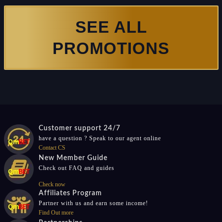
SEE ALL
PROMOTIONS
Customer support 24/7
have a question ? Speak to our agent online
Contact CS
New Member Guide
Check out FAQ and guides
Check now
Affiliates Program
Partner with us and earn some income!
Find Out more