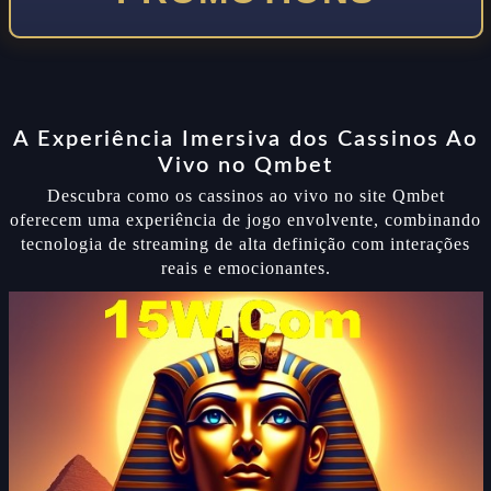
A Experiência Imersiva dos Cassinos Ao
Vivo no Qmbet
Descubra como os cassinos ao vivo no site Qmbet
oferecem uma experiência de jogo envolvente, combinando
tecnologia de streaming de alta definição com interações
reais e emocionantes.